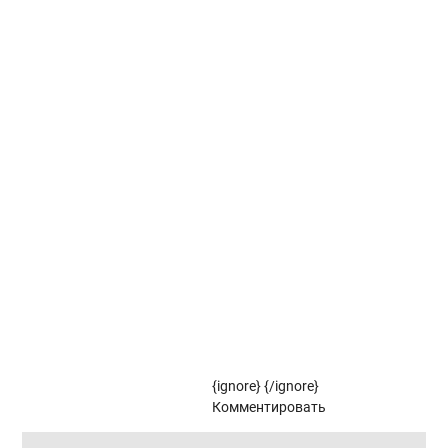
Вертикальные жалюзи коллекции КРИТ
Вертикальные жалюзи коллекции СУТРА
Вертикальные жалюзи коллекции СТУДИО
Вертикальные жалюзи коллекции ФЛОРА
Рулонные жалюзи
Рулонные жалюзи коллекции ЗЕБРА
Рулонные жалюзи (цветовой стандарт)
{ignore}
{/ignore}
Панорамное остекление
Комментировать