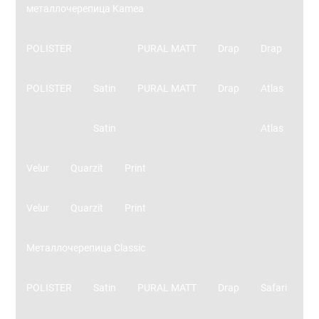
металлочерепица Kamea
POLISTER
PURAL MATT
Drap
Drap
POLISTER
Satin
PURAL MATT
Drap
Atlas
Satin
Atlas
Velur
Quarzit
Print
Velur
Quarzit
Print
Металлочерепица Classic
POLISTER
Satin
PURAL MATT
Drap
Safari