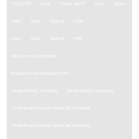
POLISTER
Satin
PURAL MATT
Drap
Safari
Atlas
Velur
Quarzit
Print
Atlas
Velur
Quarzit
Print
Водосточная система
Водосточная система Döcke
Döcke Желоб, пломбир
Döcke Желоб, шоколад
Döcke Водосточная труба 3м, пломбир
Döcke Водосточная труба 3м, шоколад