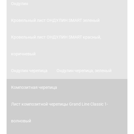
Ондулин
Кровельный лист ОНДУЛИН SMART зеленый
Кровельный лист ОНДУЛИН SMART красный,
коричневый
Ондулин черепица
Ондулин черепица, зеленый
Композитная черепица
Лист композитной черепицы Grand Line Classic 1-
волновый