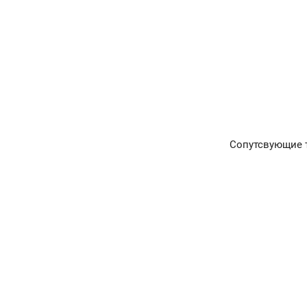
Сопутсвующие 
Главная
Окна и двери
Остекление балконов и лоджий