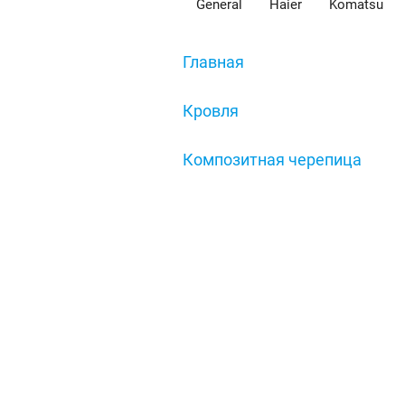
General
Haier
Komatsu
Главная
/
Кровля
/
Композитная черепица
/
Панель Decra Roman, террак