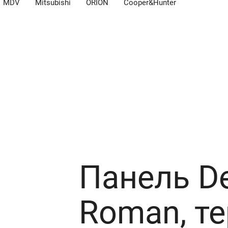
MDV
Mitsubishi
ORION
Cooper&Hunter
ота
Панель D
Roman, т