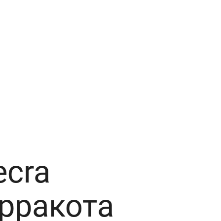
ecra
ерракота