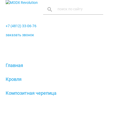
search
+7 (4812) 33-06-76
заказать звонок
menu
Главная
/
Кровля
/
Композитная черепица
/
Панель Decra Stratos, серый валун