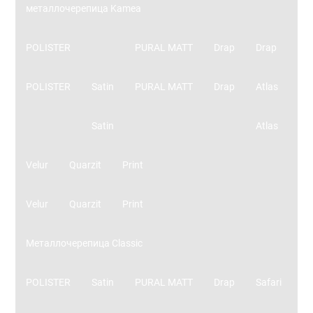
металлочерепица Kamea
POLISTER
PURAL MATT
Drap
Drap
POLISTER
Satin
PURAL MATT
Drap
Atlas
Satin
Atlas
Velur
Quarzit
Print
Velur
Quarzit
Print
Металлочерепица Classic
POLISTER
Satin
PURAL MATT
Drap
Safari