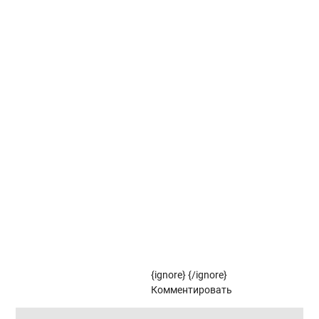
Вертикальные жалюзи коллекции КРИТ
Вертикальные жалюзи коллекции СУТРА
Вертикальные жалюзи коллекции СТУДИО
Вертикальные жалюзи коллекции ФЛОРА
Рулонные жалюзи
Рулонные жалюзи коллекции ЗЕБРА
Рулонные жалюзи (цветовой стандарт)
{ignore}
{/ignore}
Панорамное остекление
Комментировать