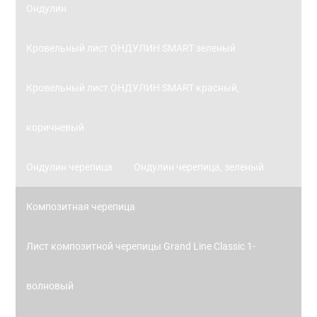
Ондулин
Кровельный лист ОНДУЛИН SMART зеленый
Кровельный лист ОНДУЛИН SMART красный,
коричневый
Ондулин черепица
Ондулин черепица, зеленый
Композитная черепица
Лист композитной черепицы Grand Line Classic 1-
волновый