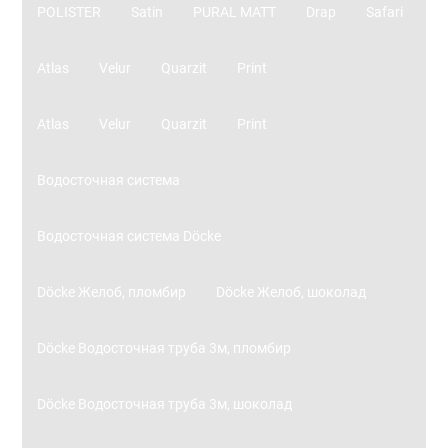
POLISTER
Satin
PURAL MATT
Drap
Safari
Atlas
Velur
Quarzit
Print
Atlas
Velur
Quarzit
Print
Водосточная система
Водосточная система Döcke
Döcke Желоб, пломбир
Döcke Желоб, шоколад
Döcke Водосточная труба 3м, пломбир
Döcke Водосточная труба 3м, шоколад