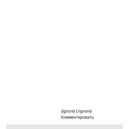
Вертикальные жалюзи коллекции КРИТ
Вертикальные жалюзи коллекции СУТРА
Вертикальные жалюзи коллекции СТУДИО
Вертикальные жалюзи коллекции ФЛОРА
Рулонные жалюзи
Рулонные жалюзи коллекции ЗЕБРА
Рулонные жалюзи (цветовой стандарт)
{ignore}
{/ignore}
Панорамное остекление
Комментировать