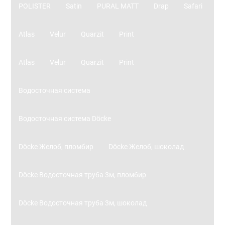
POLISTER
Satin
PURAL MATT
Drap
Safari
Atlas
Velur
Quarzit
Print
Atlas
Velur
Quarzit
Print
Водосточная система
Водосточная система Döcke
Döcke Желоб, пломбир
Döcke Желоб, шоколад
Döcke Водосточная труба 3м, пломбир
Döcke Водосточная труба 3м, шоколад