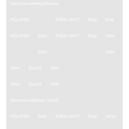
металлочерепица Kamea
POLISTER
PURAL MATT
Drap
Drap
POLISTER
Satin
PURAL MATT
Drap
Atlas
Satin
Atlas
Velur
Quarzit
Print
Velur
Quarzit
Print
Металлочерепица Classic
POLISTER
Satin
PURAL MATT
Drap
Safari