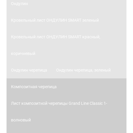
Ондулин
Кровельный лист ОНДУЛИН SMART зеленый
Кровельный лист ОНДУЛИН SMART красный,
коричневый
Ондулин черепица
Ондулин черепица, зеленый
Композитная черепица
Лист композитной черепицы Grand Line Classic 1-
волновый