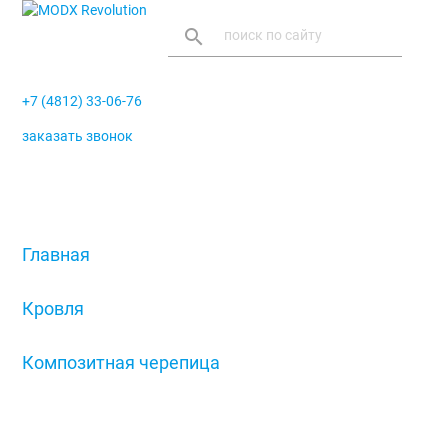
search
+7 (4812) 33-06-76
заказать звонок
menu
Главная
/
Кровля
/
Композитная черепица
/
Конек полукруглый тройной