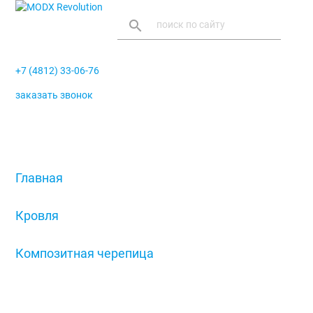
search
+7 (4812) 33-06-76
заказать звонок
menu
Главная
/
Кровля
/
Композитная черепица
/
Y-образный элемент полукруглого конька
начальный