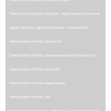
Панель Decra Classic, антрацит, серый валун, античный
серый, серебро, черный бриллиант, хвойный лес
Панель Decra Roman, терракота
Панель Decra Roman, средиземноморская терракота
Панель Decra Stratos, антрацит
Панель Decra Stratos, серый валун
Панель Decra Stratos, тик
Плоский лист Decra, тик, терракота, античный красный,