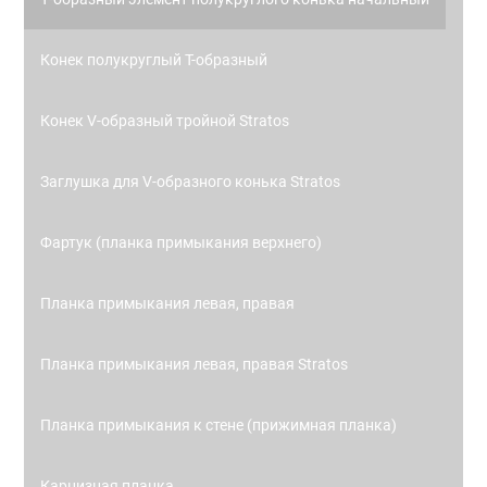
Конек полукруглый Т-образный
Конек V-образный тройной Stratos
Заглушка для V-образного конька Stratos
Фартук (планка примыкания верхнего)
Планка примыкания левая, правая
Планка примыкания левая, правая Stratos
Планка примыкания к стене (прижимная планка)
Карнизная планка