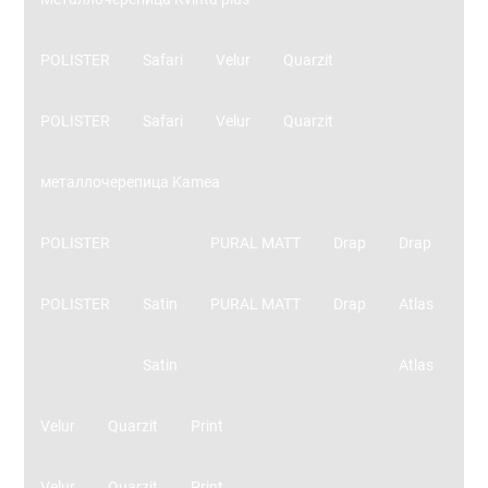
POLISTER
Safari
Velur
Quarzit
POLISTER
Safari
Velur
Quarzit
металлочерепица Kamea
POLISTER
PURAL MATT
Drap
Drap
POLISTER
Satin
PURAL MATT
Drap
Atlas
Satin
Atlas
Velur
Quarzit
Print
Velur
Quarzit
Print