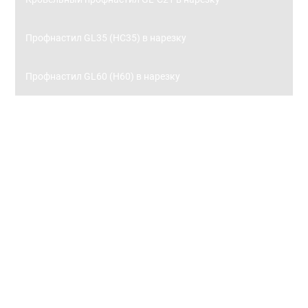
Профнастил GL35 (НС35) в нарезку
Профнастил GL60 (Н60) в нарезку
Заборы
Металлический штакетник
Металлический штакетник 0,45 с полимерным
покрытием
Металлический штакетник 0,5 с полимерным
покрытием