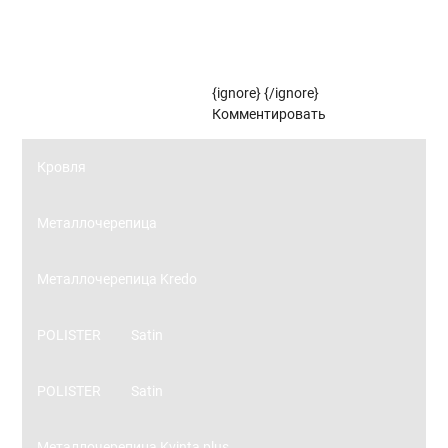
Рулонные жалюзи (цветовой стандарт)
{ignore}
{/ignore}
Панорамное остекление
Комментировать
Кровля
Металлочерепица
Металлочерепица Kredo
POLISTER
Satin
POLISTER
Satin
Металлочерепица Kvinta plus