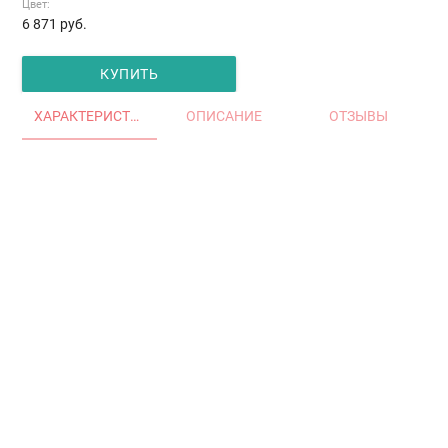
Цвет:
6 871
руб.
КУПИТЬ
ХАРАКТЕРИСТИКИ
ОПИСАНИЕ
ОТЗЫВЫ
Главная
Окна и двери
Остекление балконов и лоджий
Остекление частных домов
Деревянные окна
Офисные перегородки
Двери алюминиевые и ПВХ