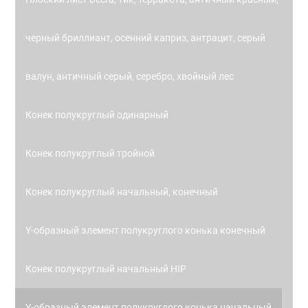
черный бриллиант, осенний каприз, антрацит, серый
валун, античный серый, серебро, хвойный лес
Конек полукруглый одинарный
Конек полукруглый тройной
Конек полукруглый начальный, конечный
Y-образный элемент полукруглого конька конечный
Конек полукруглый начальный HIP
Y-образный элемент полукруглого конька начальный