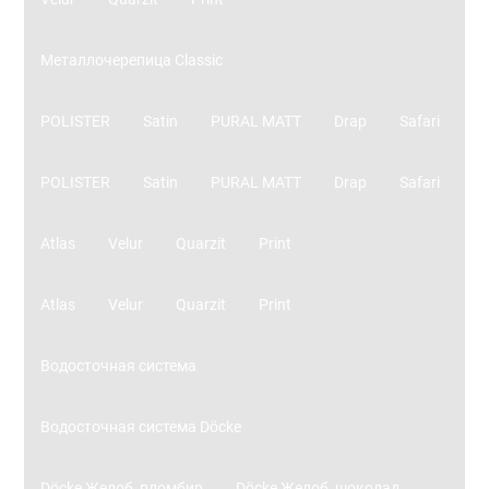
Металлочерепица Classic
POLISTER
Satin
PURAL MATT
Drap
Safari
POLISTER
Satin
PURAL MATT
Drap
Safari
Atlas
Velur
Quarzit
Print
Atlas
Velur
Quarzit
Print
Водосточная система
Водосточная система Döcke
Döcke Желоб, пломбир
Döcke Желоб, шоколад