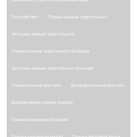
Плоский лист
Планка конька треугольного
Заглушка конька треугольного
Планка конька треугольного большая
Заглушка конька треугольного большая
Планка конька круглого
Заглушка конька круглого
Декоративная планка ендовы
Планка карнизная большая
Планка карнизная малая
Планка ветровой доски