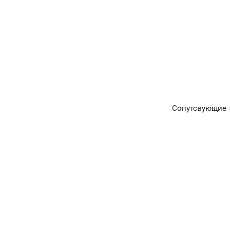
Сопутсвующие 
Главная
Окна и двери
Остекление балконов и лоджий