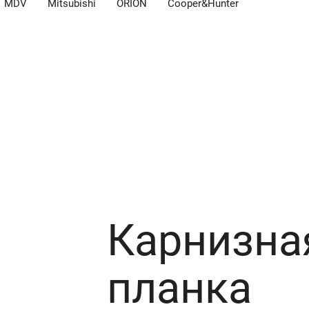
MDV
Mitsubishi
ORION
Cooper&Hunter
Карнизна
планка