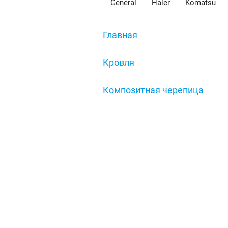
General
Haier
Komatsu
Главная
/
Кровля
/
Композитная черепица
/
Карнизная планка