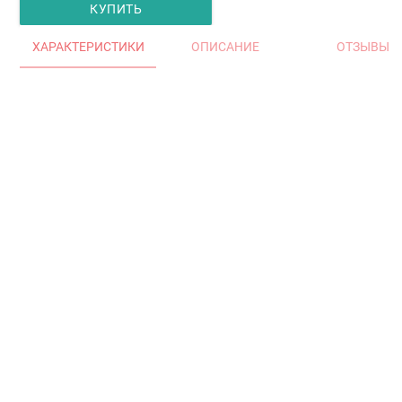
КУПИТЬ
ХАРАКТЕРИСТИКИ
ОПИСАНИЕ
ОТЗЫВЫ
Главная
Окна и двери
Остекление балконов и лоджий
Остекление частных домов
Деревянные окна
Офисные перегородки
Двери алюминиевые и ПВХ
Аксессуары