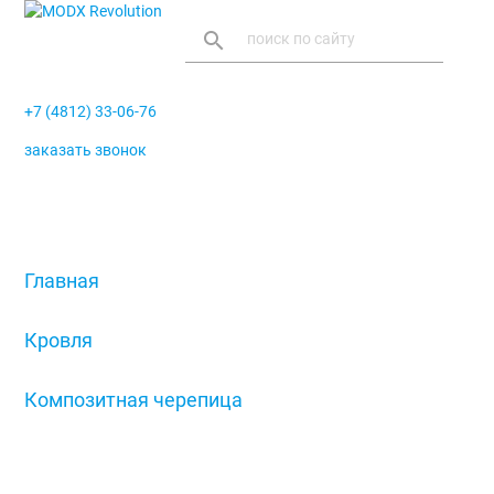
search
+7 (4812) 33-06-76
заказать звонок
menu
Главная
/
Кровля
/
Композитная черепица
/
Вентилятор подкровельного пространства
Stratos