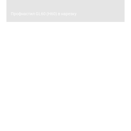
Профнастил GL60 (Н60) в нарезку
Заборы
Металлический штакетник
Металлический штакетник 0,45 с полимерным
покрытием
Металлический штакетник 0,5 с полимерным
покрытием
Металлический штакетник 0,45 покрытие принт (под.