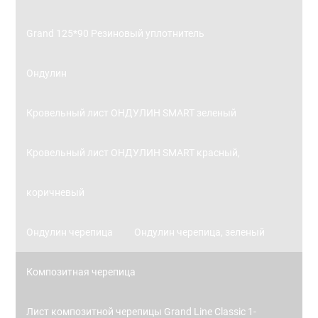
Grand 125*90 Резиновый уплотнитель
Ондулин
Кровельный лист ОНДУЛИН SMART зеленый
Кровельный лист ОНДУЛИН SMART красный,
коричневый
Ондулин черепица
Ондулин черепица, зеленый
Композитная черепица
Лист композитной черепицы Grand Line Classic 1-