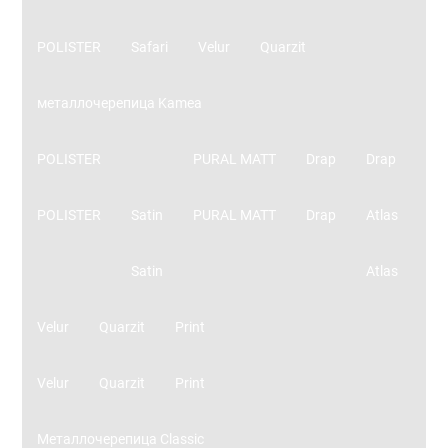
POLISTER
Safari
Velur
Quarzit
металлочерепица Kamea
POLISTER
PURAL MATT
Drap
Drap
POLISTER
Satin
PURAL MATT
Drap
Atlas
Satin
Atlas
Velur
Quarzit
Print
Velur
Quarzit
Print
Металлочерепица Classic