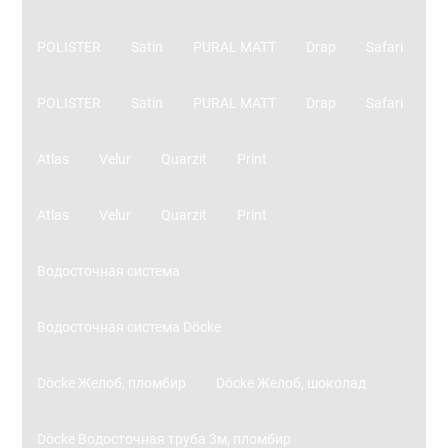
POLISTER
Satin
PURAL MATT
Drap
Safari
POLISTER
Satin
PURAL MATT
Drap
Safari
Atlas
Velur
Quarzit
Print
Atlas
Velur
Quarzit
Print
Водосточная система
Водосточная система Döcke
Döcke Желоб, пломбир
Döcke Желоб, шоколад
Döcke Водосточная труба 3м, пломбир