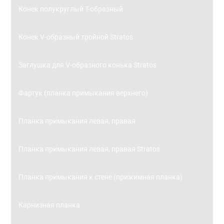
Конек полукруглый Т-образный
Конек V-образный тройной Stratos
Заглушка для V-образного конька Stratos
Фартук (планка примыкания верхнего)
Планка примыкания левая, правая
Планка примыкания левая, правая Stratos
Планка примыкания к стене (прижимная планка)
Карнизная планка