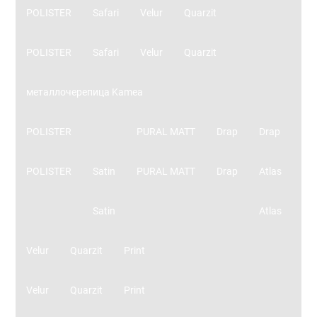
POLISTER
Safari
Velur
Quarzit
POLISTER
Safari
Velur
Quarzit
металлочерепица Kamea
POLISTER
PURAL MATT
Drap
Drap
POLISTER
Satin
PURAL MATT
Drap
Atlas
Satin
Atlas
Velur
Quarzit
Print
Velur
Quarzit
Print