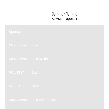
Рулонные жалюзи (цветовой стандарт)
{ignore}
{/ignore}
Панорамное остекление
Комментировать
Кровля
Металлочерепица
Металлочерепица Kredo
POLISTER
Satin
POLISTER
Satin
Металлочерепица Kvinta plus