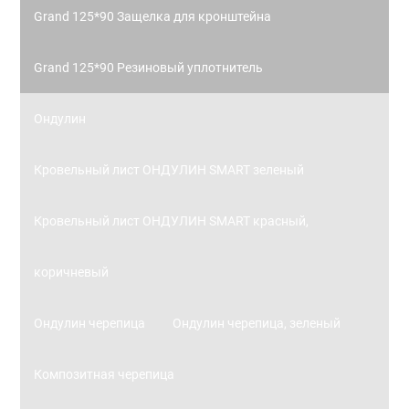
Grand 125*90 Защелка для кронштейна
Grand 125*90 Резиновый уплотнитель
Ондулин
Кровельный лист ОНДУЛИН SMART зеленый
Кровельный лист ОНДУЛИН SMART красный,
коричневый
Ондулин черепица
Ондулин черепица, зеленый
Композитная черепица