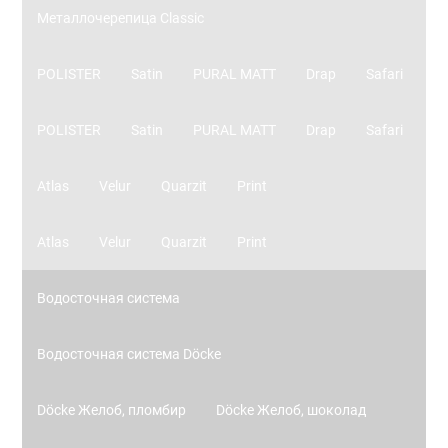
Металлочерепица Classic
POLISTER
Satin
PURAL MATT
Drap
Safari
POLISTER
Satin
PURAL MATT
Drap
Safari
Atlas
Velur
Quarzit
Print
Atlas
Velur
Quarzit
Print
Водосточная система
Водосточная система Döcke
Döcke Желоб, пломбир
Döcke Желоб, шоколад