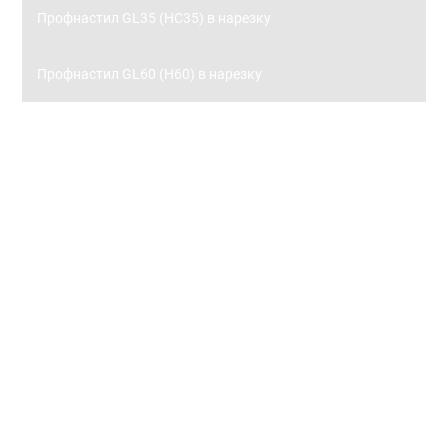
Профнастил GL35 (НС35) в нарезку
Профнастил GL60 (Н60) в нарезку
Заборы
Металлический штакетник
Металлический штакетник 0,45 с полимерным
покрытием
Металлический штакетник 0,5 с полимерным
покрытием