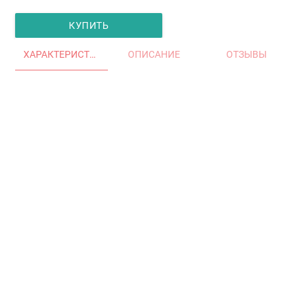
КУПИТЬ
ХАРАКТЕРИСТИКИ
ОПИСАНИЕ
ОТЗЫВЫ
Главная
Окна и двери
Остекление балконов и лоджий
Остекление частных домов
Деревянные окна
Офисные перегородки
Двери алюминиевые и ПВХ