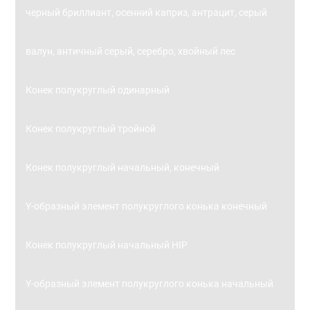
черный бриллиант, осенний каприз, антрацит, серый
валун, античный серый, серебро, хвойный лес
Конек полукруглый одинарный
Конек полукруглый тройной
Конек полукруглый начальный, конечный
Y-образный элемент полукруглого конька конечный
Конек полукруглый начальный HIP
Y-образный элемент полукруглого конька начальный