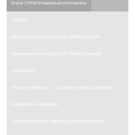
Grand 125*90 Резиновый уплотнитель
Ондулин
Кровельный лист ОНДУЛИН SMART зеленый
Кровельный лист ОНДУЛИН SMART красный,
коричневый
Ондулин черепица
Ондулин черепица, зеленый
Композитная черепица
Лист композитной черепицы Grand Line Classic 1-