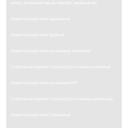
валун, античный серый, серебро, хвойный лес
Конек полукруглый одинарный
Конек полукруглый тройной
Конек полукруглый начальный, конечный
Y-образный элемент полукруглого конька конечный
Конек полукруглый начальный HIP
Y-образный элемент полукруглого конька начальный
Конек полукруглый Т-образный