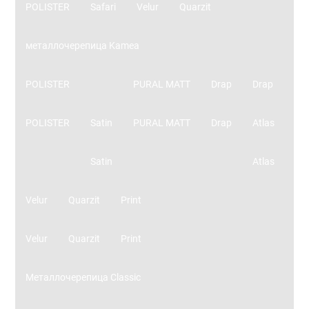
POLISTER
Safari
Velur
Quarzit
металлочерепица Kamea
POLISTER
PURAL MATT
Drap
Drap
POLISTER
Satin
PURAL MATT
Drap
Atlas
Satin
Atlas
Velur
Quarzit
Print
Velur
Quarzit
Print
Металлочерепица Classic