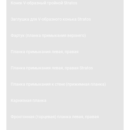
Конек V-образный тройной Stratos
Заглушка для V-образного конька Stratos
Фартук (планка примыкания верхнего)
Планка примыкания левая, правая
Планка примыкания левая, правая Stratos
Планка примыкания к стене (прижимная планка)
Карнизная планка
Фронтонная (торцевая) планка левая, правая