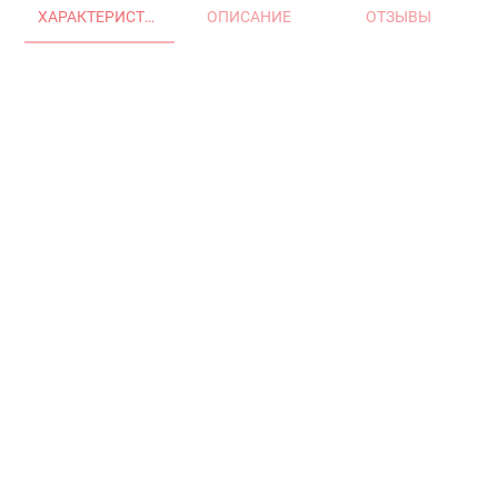
ХАРАКТЕРИСТИКИ
ОПИСАНИЕ
ОТЗЫВЫ
Главная
Окна и двери
Остекление балконов и лоджий
Остекление частных домов
Деревянные окна
Офисные перегородки
Двери алюминиевые и ПВХ
Аксессуары