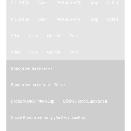
POLISTER
Satin
PURAL MATT
Drap
Safari
POLISTER
Satin
PURAL MATT
Drap
Safari
Atlas
Velur
Quarzit
Print
Atlas
Velur
Quarzit
Print
Водосточная система
Водосточная система Döcke
Döcke Желоб, пломбир
Döcke Желоб, шоколад
Döcke Водосточная труба 3м, пломбир