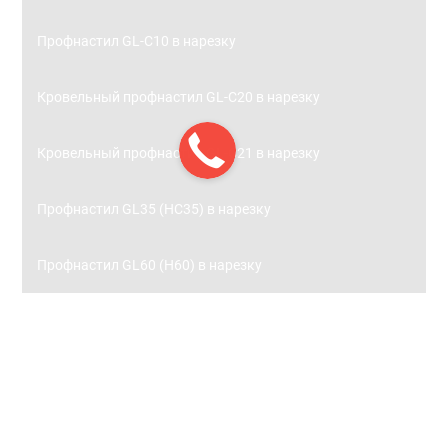
Профнастил GL-С10 в нарезку
Кровельный профнастил GL-С20 в нарезку
Кровельный профнастил GL-С21 в нарезку
Профнастил GL35 (НС35) в нарезку
Профнастил GL60 (Н60) в нарезку
Заборы
Металлический штакетник
Металлический штакетник 0,45 с полимерным