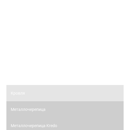
Вертикальные жалюзи коллекции ФЛОРА
Рулонные жалюзи
Рулонные жалюзи коллекции ЗЕБРА
Рулонные жалюзи (цветовой стандарт)
Панорамное остекление
Кровля
Металлочерепица
Металлочерепица Kredo