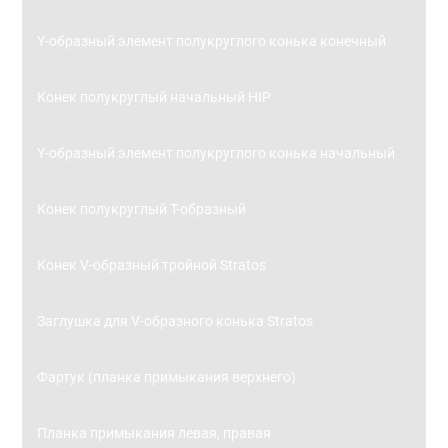
Y-образный элемент полукруглого конька конечный
Конек полукруглый начальный HIP
Y-образный элемент полукруглого конька начальный
Конек полукруглый Т-образный
Конек V-образный тройной Stratos
Заглушка для V-образного конька Stratos
Фартук (планка примыкания верхнего)
Планка примыкания левая, правая