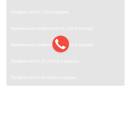
Профнастил GL-С10 в нарезку
Кровельный профнастил GL-С20 в нарезку
Кровельный профнастил GL-С21 в нарезку
Профнастил GL35 (НС35) в нарезку
Профнастил GL60 (Н60) в нарезку
Заборы
Металлический штакетник
Металлический штакетник 0,45 с полимерным