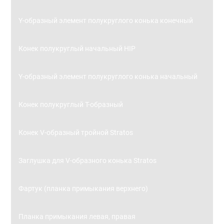
Y-образный элемент полукруглого конька конечный
Конек полукруглый начальный HIP
Y-образный элемент полукруглого конька начальный
Конек полукруглый Т-образный
Конек V-образный тройной Stratos
Заглушка для V-образного конька Stratos
Фартук (планка примыкания верхнего)
Планка примыкания левая, правая