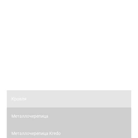
Вертикальные жалюзи коллекции ФЛОРА
Рулонные жалюзи
Рулонные жалюзи коллекции ЗЕБРА
Рулонные жалюзи (цветовой стандарт)
Панорамное остекление
Кровля
Металлочерепица
Металлочерепица Kredo