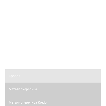
Вертикальные жалюзи коллекции ФЛОРА
Рулонные жалюзи
Рулонные жалюзи коллекции ЗЕБРА
Рулонные жалюзи (цветовой стандарт)
Панорамное остекление
Кровля
Металлочерепица
Металлочерепица Kredo