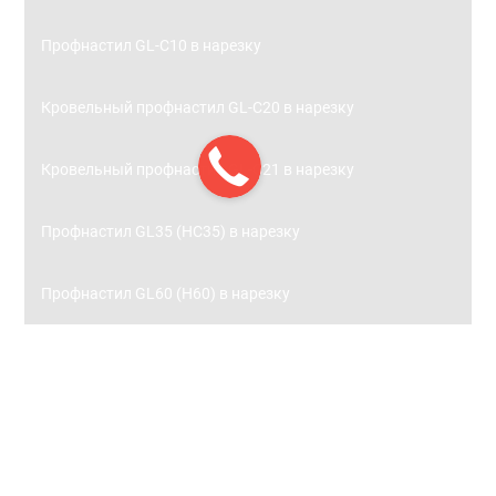
Профнастил GL-С10 в нарезку
Кровельный профнастил GL-С20 в нарезку
Кровельный профнастил GL-С21 в нарезку
Профнастил GL35 (НС35) в нарезку
Профнастил GL60 (Н60) в нарезку
Заборы
Металлический штакетник
Металлический штакетник 0,45 с полимерным