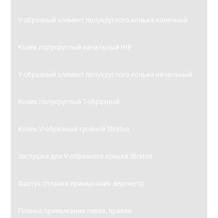
Y-образный элемент полукруглого конька конечный
Конек полукруглый начальный HIP
Y-образный элемент полукруглого конька начальный
Конек полукруглый Т-образный
Конек V-образный тройной Stratos
Заглушка для V-образного конька Stratos
Фартук (планка примыкания верхнего)
Планка примыкания левая, правая