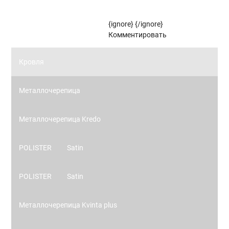
Рулонные жалюзи (цветовой стандарт)
{ignore}
{/ignore}
Панорамное остекление
Комментировать
Кровля
Металлочерепица
Металлочерепица Kredo
POLISTER
Satin
POLISTER
Satin
Металлочерепица Kvinta plus