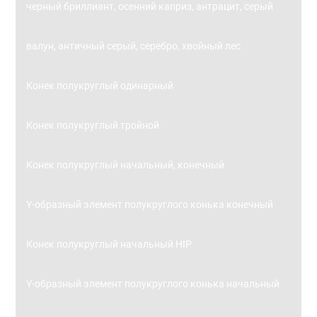
черный бриллиант, осенний каприз, антрацит, серый
валун, античный серый, серебро, хвойный лес
Конек полукруглый одинарный
Конек полукруглый тройной
Конек полукруглый начальный, конечный
Y-образный элемент полукруглого конька конечный
Конек полукруглый начальный HIP
Y-образный элемент полукруглого конька начальный