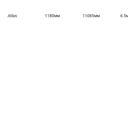
Atlas
1180мм
11085мм
6.5
Главная
Окна и двери
Остекление балконов и лоджий
Остекление частных домов
Деревянные окна
Офисные перегородки
Двери алюминиевые и ПВХ