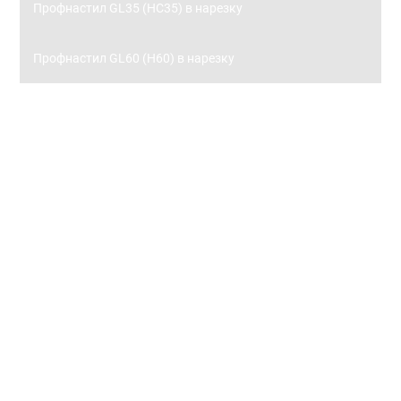
Профнастил GL35 (НС35) в нарезку
Профнастил GL60 (Н60) в нарезку
Заборы
Металлический штакетник
Металлический штакетник 0,45 с полимерным
покрытием
Металлический штакетник 0,5 с полимерным
покрытием