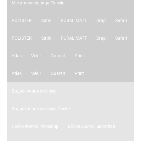
Металлочерепица Classic
POLISTER
Satin
PURAL MATT
Drap
Safari
POLISTER
Satin
PURAL MATT
Drap
Safari
Atlas
Velur
Quarzit
Print
Atlas
Velur
Quarzit
Print
Водосточная система
Водосточная система Döcke
Döcke Желоб, пломбир
Döcke Желоб, шоколад