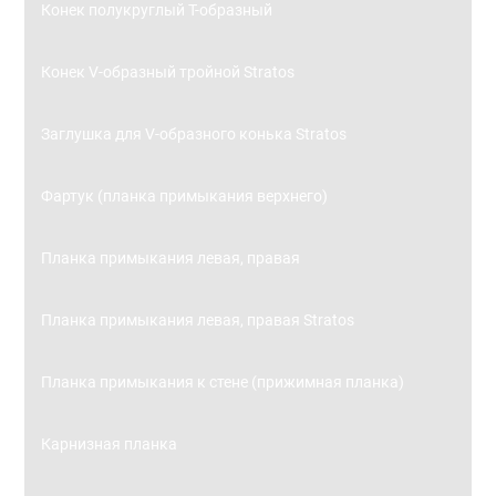
Конек полукруглый Т-образный
Конек V-образный тройной Stratos
Заглушка для V-образного конька Stratos
Фартук (планка примыкания верхнего)
Планка примыкания левая, правая
Планка примыкания левая, правая Stratos
Планка примыкания к стене (прижимная планка)
Карнизная планка