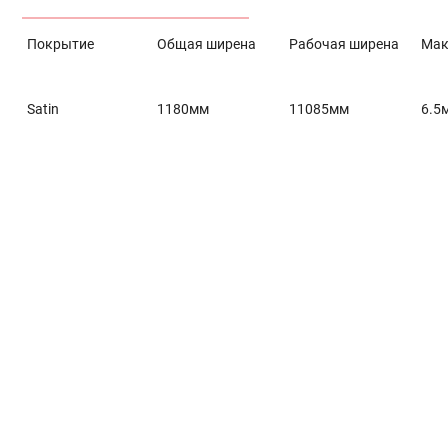
Покрытие
Общая ширена
Рабочая ширена
Мак
Satin
1180мм
11085мм
6.5
Главная
Окна и двери
Остекление балконов и лоджий
Остекление частных домов
Деревянные окна