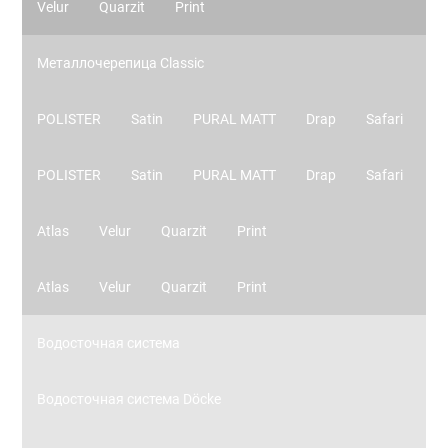
Velur
Quarzit
Print
Металлочерепица Classic
POLISTER
Satin
PURAL MATT
Drap
Safari
POLISTER
Satin
PURAL MATT
Drap
Safari
Atlas
Velur
Quarzit
Print
Atlas
Velur
Quarzit
Print
Водосточная система
Водосточная система Döcke