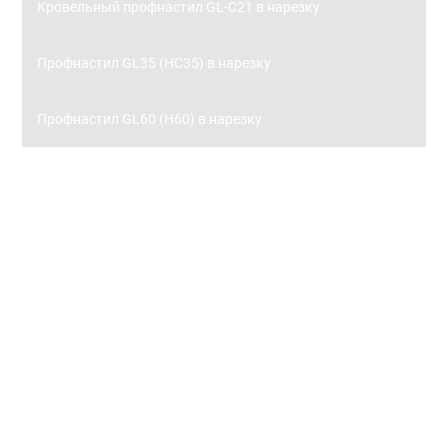
Кровельный профнастил GL-С21 в нарезку
Профнастил GL35 (НС35) в нарезку
Профнастил GL60 (Н60) в нарезку
Заборы
Металлический штакетник
Металлический штакетник 0,45 с полимерным
покрытием
Металлический штакетник 0,5 с полимерным