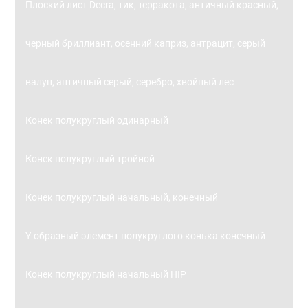
Плоский лист Decra, тик, терракота, античный красный,
черный бриллиант, осенний каприз, антрацит, серый
валун, античный серый, серебро, хвойный лес
Конек полукруглый одинарный
Конек полукруглый тройной
Конек полукруглый начальный, конечный
Y-образный элемент полукруглого конька конечный
Конек полукруглый начальный HIP