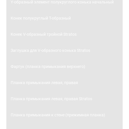
Y-образный элемент полукруглого конька начальный
Конек полукруглый Т-образный
Конек V-образный тройной Stratos
Заглушка для V-образного конька Stratos
Фартук (планка примыкания верхнего)
Планка примыкания левая, правая
Планка примыкания левая, правая Stratos
Планка примыкания к стене (прижимная планка)