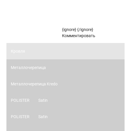
Рулонные жалюзи коллекции ЗЕБРА
Рулонные жалюзи (цветовой стандарт)
{ignore}
{/ignore}
Панорамное остекление
Комментировать
Кровля
Металлочерепица
Металлочерепица Kredo
POLISTER
Satin
POLISTER
Satin