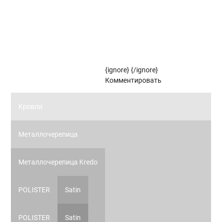
Рулонные жалюзи коллекции ЗЕБРА
Рулонные жалюзи (цветовой стандарт)
{ignore}
{/ignore}
Панорамное остекление
Комментировать
Кровля
Металлочерепица
Металлочерепица Kredo
POLISTER
Satin
POLISTER
Satin