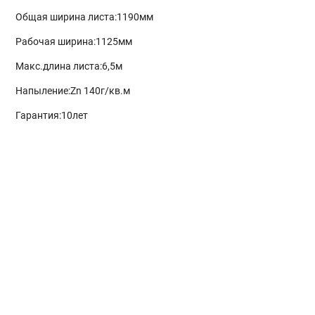
Общая ширина листа:1190мм
Рабочая ширина:1125мм
Макс.длина листа:6,5м
Напыление:Zn 140г/кв.м
Гарантия:10лет
Главная
Окна и двери
Остекление балконов и лоджий
Остекление частных домов
Деревянные окна