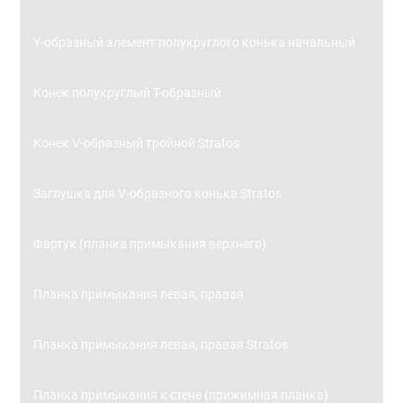
Y-образный элемент полукруглого конька начальный
Конек полукруглый Т-образный
Конек V-образный тройной Stratos
Заглушка для V-образного конька Stratos
Фартук (планка примыкания верхнего)
Планка примыкания левая, правая
Планка примыкания левая, правая Stratos
Планка примыкания к стене (прижимная планка)