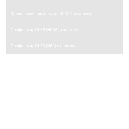
Кровельный профнастил GL-С21 в нарезку
Профнастил GL35 (НС35) в нарезку
Профнастил GL60 (Н60) в нарезку
Заборы
Металлический штакетник
Металлический штакетник 0,45 с полимерным
покрытием
Металлический штакетник 0,5 с полимерным