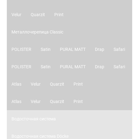
Velur
Quarzit
Print
Металлочерепица Classic
POLISTER
Satin
PURAL MATT
Drap
Safari
POLISTER
Satin
PURAL MATT
Drap
Safari
Atlas
Velur
Quarzit
Print
Atlas
Velur
Quarzit
Print
Водосточная система
Водосточная система Döcke