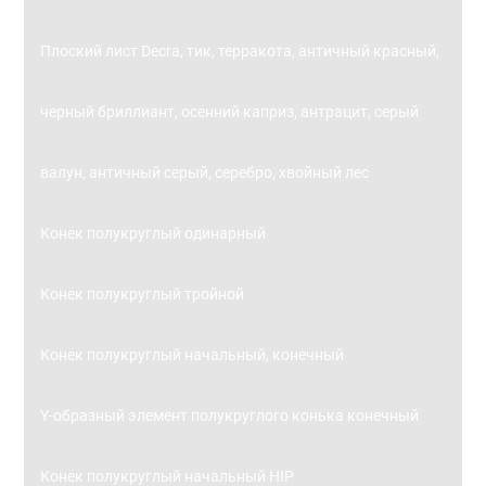
Плоский лист Decra, тик, терракота, античный красный,
черный бриллиант, осенний каприз, антрацит, серый
валун, античный серый, серебро, хвойный лес
Конек полукруглый одинарный
Конек полукруглый тройной
Конек полукруглый начальный, конечный
Y-образный элемент полукруглого конька конечный
Конек полукруглый начальный HIP