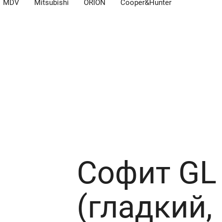
MDV
Mitsubishi
ORION
Cooper&Hunter
рованный)
Софит GL
(гладкий,