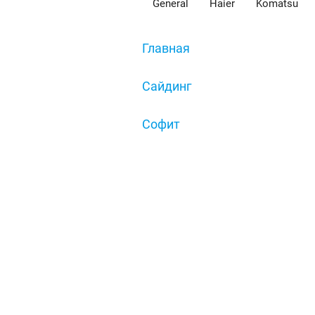
General
Haier
Komatsu
Главная
/
Сайдинг
/
Cофит
/
Софит GL (гладкий, перфори