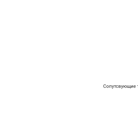
Сопутсвующие 
Главная
Окна и двери