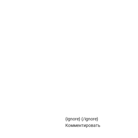
Вертикальные жалюзи коллекции КРИТ
Вертикальные жалюзи коллекции СУТРА
Вертикальные жалюзи коллекции СТУДИО
Вертикальные жалюзи коллекции ФЛОРА
Рулонные жалюзи
Рулонные жалюзи коллекции ЗЕБРА
Рулонные жалюзи (цветовой стандарт)
{ignore}
{/ignore}
Панорамное остекление
Комментировать