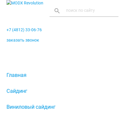
search
+7 (4812) 33-06-76
заказать звонок
menu
Главная
/
Сайдинг
/
Виниловый сайдинг
/
Вертикальный сайдинг 3.0 Америка S6.3