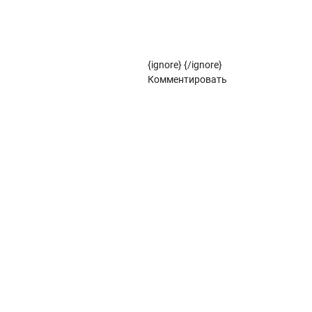
Рулонные жалюзи (цветовой стандарт)
{ignore}
{/ignore}
Панорамное остекление
Комментировать
Кровля
Металлочерепица
Металлочерепица Kredo
POLISTER
Satin
POLISTER
Satin
Металлочерепица Kvinta plus