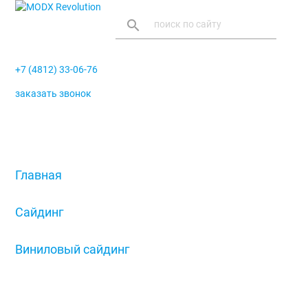
search
+7 (4812) 33-06-76
заказать звонок
menu
Главная
/
Сайдинг
/
Виниловый сайдинг
/
Внутренний угол GL, карамельный, темно-
бежевый