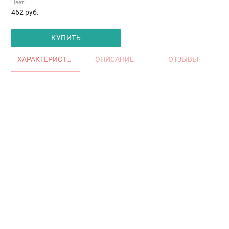
Цвет:
462
руб.
КУПИТЬ
ХАРАКТЕРИСТИКИ
ОПИСАНИЕ
ОТЗЫВЫ
Главная
Окна и двери
Остекление балконов и лоджий
Остекление частных домов
Деревянные окна
Офисные перегородки
Двери алюминиевые и ПВХ