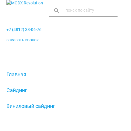
search
+7 (4812) 33-06-76
заказать звонок
menu
Главная
/
Сайдинг
/
Виниловый сайдинг
/
J-профиль широкий (наличник) GL,
стандартные цвета