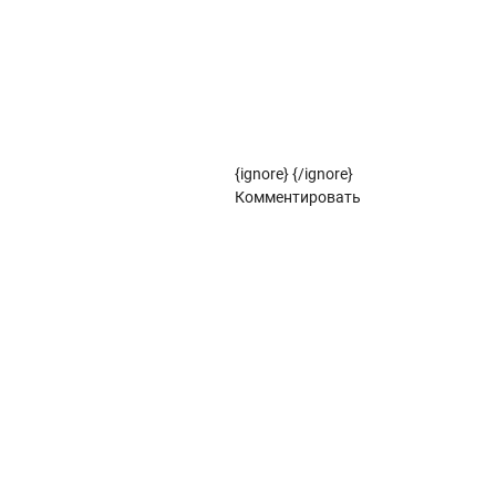
Рулонные жалюзи
Рулонные жалюзи коллекции ЗЕБРА
Рулонные жалюзи (цветовой стандарт)
{ignore}
{/ignore}
Панорамное остекление
Комментировать
Кровля
Металлочерепица
Металлочерепица Kredo
POLISTER
Satin