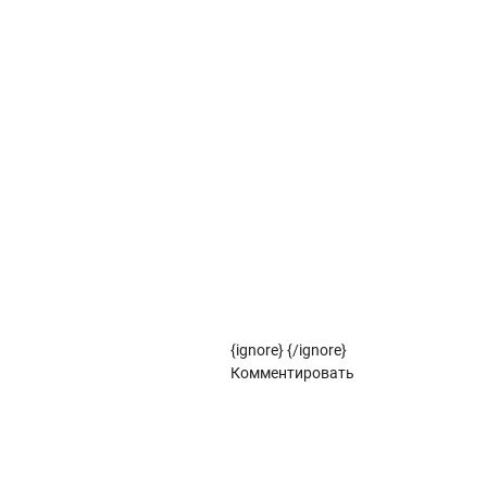
Вертикальные жалюзи коллекции СУТРА
Вертикальные жалюзи коллекции СТУДИО
Вертикальные жалюзи коллекции ФЛОРА
Рулонные жалюзи
Рулонные жалюзи коллекции ЗЕБРА
Рулонные жалюзи (цветовой стандарт)
{ignore}
{/ignore}
Панорамное остекление
Комментировать
Кровля