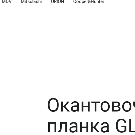
MDV
Mitsubishi
ORION
Cooper&Hunter
андартные цвета
Окантово
планка GL