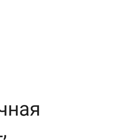
чная
,