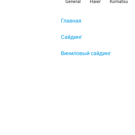
General
Haier
Komatsu
Главная
/
Сайдинг
/
Виниловый сайдинг
/
Окантовочная планка GL, ст