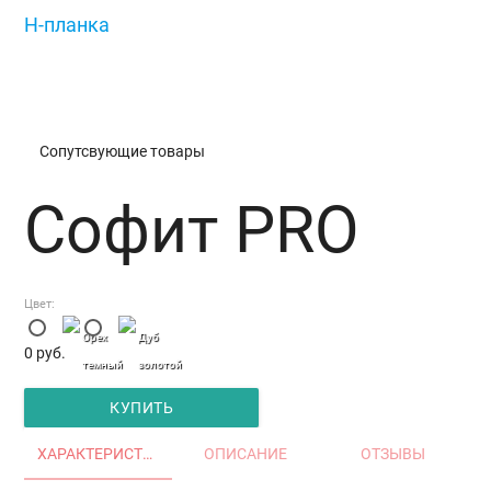
H-планка
/
Софит PRO
Сопутсвующие товары
Софит PRO
Цвет:
Орех
Дуб
0
руб.
темный
золотой
КУПИТЬ
ХАРАКТЕРИСТИКИ
ОПИСАНИЕ
ОТЗЫВЫ