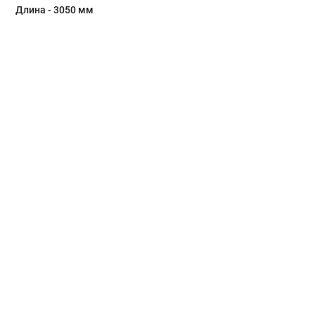
Длина - 3050 мм
Главная
Окна и двери
Остекление балконов и лоджий
Остекление частных домов
Деревянные окна
Офисные перегородки
Двери алюминиевые и ПВХ
Аксессуары