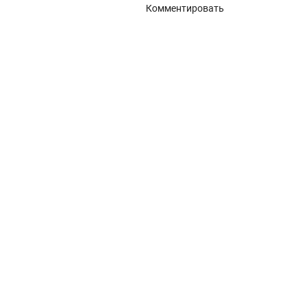
Панорамное остекление
Комментировать
Кровля
Металлочерепица
Металлочерепица Kredo
POLISTER
Satin
POLISTER
Satin
Металлочерепица Kvinta plus
POLISTER
Safari
Velur
Quarzit