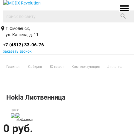
search
place
г. Смоленск,
ул. Кашена, д. 11
+7 (4812) 33-06-76
заказать звонок
Главная
/
Сайдинг
/
Ю-пласт
/
Комплектующие
/
J-планка
/
Hokla Лиственница
Hokla Лиственница
Цвет:
Медовая
Светлая
0
руб.