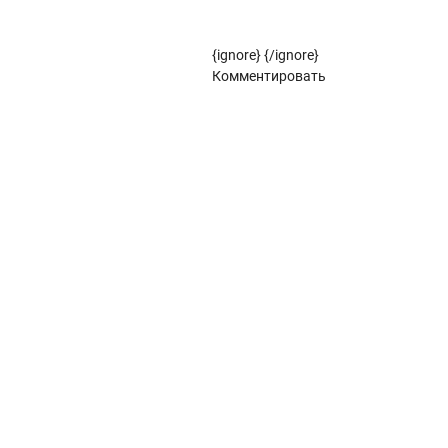
Рулонные жалюзи (цветовой стандарт)
{ignore}
{/ignore}
Панорамное остекление
Комментировать
Кровля
Металлочерепица
Металлочерепица Kredo
POLISTER
Satin
POLISTER
Satin
Металлочерепица Kvinta plus