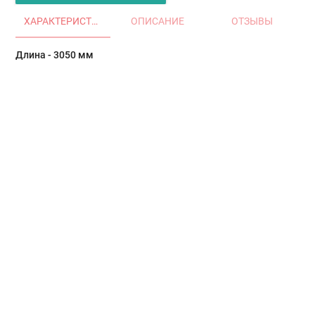
ХАРАКТЕРИСТИКИ
ОПИСАНИЕ
ОТЗЫВЫ
Длина - 3050 мм
Главная
Окна и двери
Остекление балконов и лоджий
Остекление частных домов
Деревянные окна
Офисные перегородки
Двери алюминиевые и ПВХ