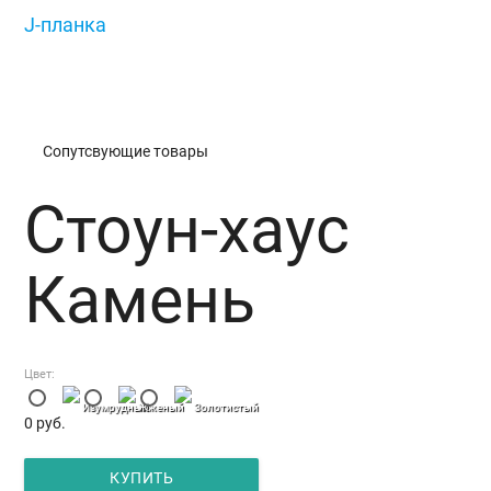
J-планка
/
Стоун-хаус Камень
Сопутсвующие товары
Стоун-хаус
Камень
Цвет:
Изумрудный
Жженый
Золотистый
0
руб.
КУПИТЬ