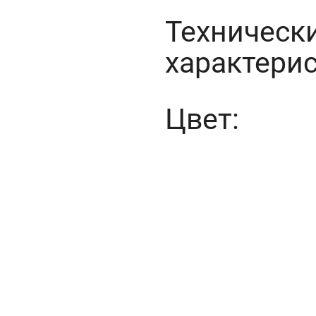
Техническ
характерис
Цвет:
Главная
Окна и двери
Остекление балконов и лоджий