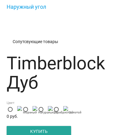
Наружный угол
/
Timberblock Дуб
Сопутсвующие товары
Timberblock
Дуб
Цвет:
Мореный
Натуральный
Серебристый
Золотой
0
руб.
КУПИТЬ