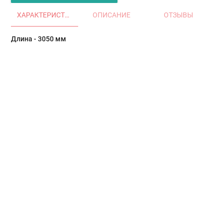
ХАРАКТЕРИСТИКИ
ОПИСАНИЕ
ОТЗЫВЫ
Длина - 3050 мм
Главная
Окна и двери
Остекление балконов и лоджий
Остекление частных домов
Деревянные окна
Офисные перегородки
Двери алюминиевые и ПВХ