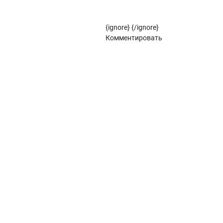
Рулонные жалюзи (цветовой стандарт)
{ignore}
{/ignore}
Панорамное остекление
Комментировать
Кровля
Металлочерепица
Металлочерепица Kredo
POLISTER
Satin
POLISTER
Satin
Металлочерепица Kvinta plus