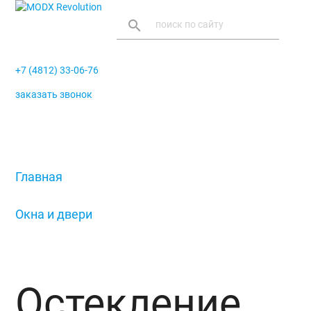
search
+7 (4812) 33-06-76
заказать звонок
menu
Главная
/
Окна и двери
/
Остекление балконов и лоджий
Остекление