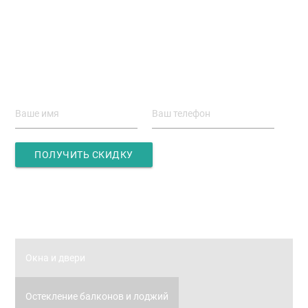
сайта до
-40%
Заполните форму -
получите скидку.
ПОЛУЧИТЬ СКИДКУ
Главная
Окна и двери
Остекление балконов и лоджий