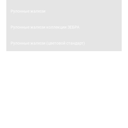
Рулонные жалюзи
Рулонные жалюзи коллекции ЗЕБРА
Рулонные жалюзи (цветовой стандарт)
Панорамное остекление
Кровля
Металлочерепица
Металлочерепица Kredo
POLISTER
Satin