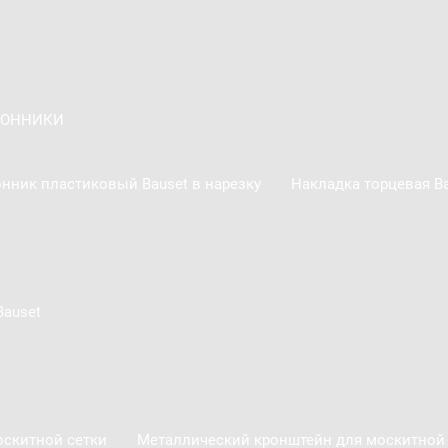
КОННИКИ
нник пластиковый Bauset в нарезку
Накладка торцевая Ba
auset
скитной сетки
Металлический кронштейн для москитной 