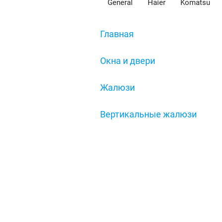
General
Haier
Komatsu
Главная
/
Окна и двери
/
Жалюзи
/
Вертикальные жалюзи
/
Вертикальные жалюзи колле