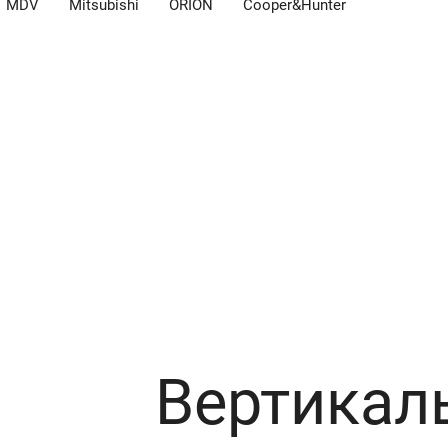
MDV
Mitsubishi
ORION
Cooper&Hunter
кции ЖАККАРД black out
Вертикал