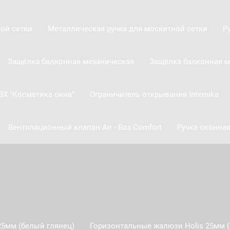
ой сетки
Металлическая ручка для москитной сетки
Р
Защёлка балконная механическая
Защёлка балконная м
ВХ "Косметика окна"
Ограничитель открывания Internika
Вентяляционный клапан Air - Box Comfort
Ручка оконная
25мм (белый глянец)
Горизонтальные жалюзи Holis 25мм (