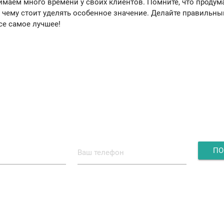
имаем много времени у своих клиентов. Помните, что продум
, чему стоит уделять особенное значение. Делайте правильны
се самое лучшее!
заявки с сайта д
олните форму - получите ски
ПО