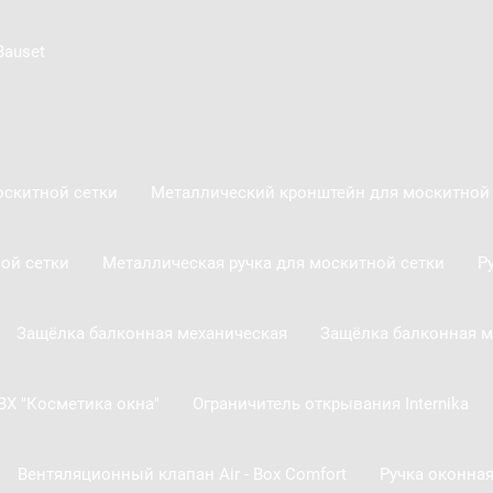
auset
скитной сетки
Металлический кронштейн для москитной 
ой сетки
Металлическая ручка для москитной сетки
Р
Защёлка балконная механическая
Защёлка балконная м
ВХ "Косметика окна"
Ограничитель открывания Internika
Вентяляционный клапан Air - Box Comfort
Ручка оконная