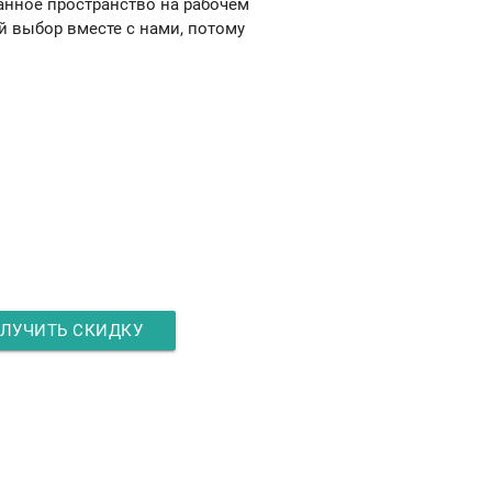
анное пространство на рабочем
й выбор вместе с нами, потому
о
-40%
дку.
ЛУЧИТЬ СКИДКУ