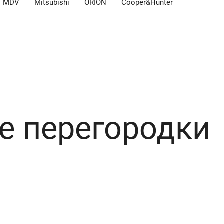
MDV
Mitsubishi
ORION
Cooper&Hunter
 перегородки