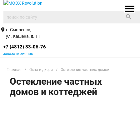
search
place
г. Смоленск,
ул. Кашена, д. 11
+7 (4812) 33-06-76
заказать звонок
Главная
/
Окна и двери
/
Остекление частных домов
Остекление частных
домов и коттеджей