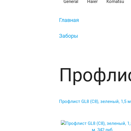
General
Haier
Komatsu
Главная
/
Заборы
/
Профлист
Профли
Профлист GL8 (C8), зеленый, 1,5 м
м.
342 руб.