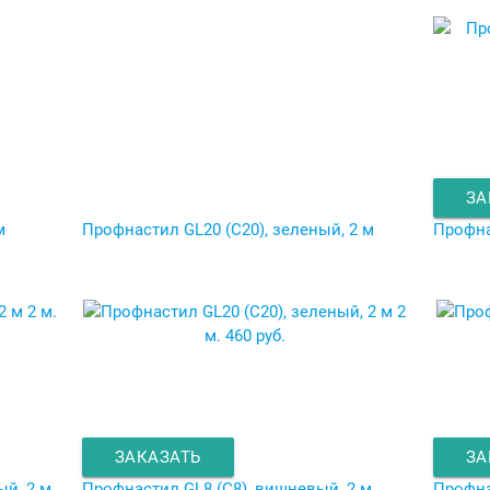
ЗА
м
Профнастил GL20 (C20), зеленый, 2 м
Профна
2 м.
2
м.
460 руб.
ЗАКАЗАТЬ
ЗА
ый, 2 м
Профнастил GL8 (C8), вишневый, 2 м
Профна