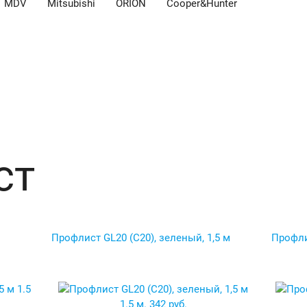
MDV
Mitsubishi
ORION
Cooper&Hunter
ст
Профлист GL20 (C20), зеленый, 1,5 м
Профли
1.5
1.5 м.
342 руб.