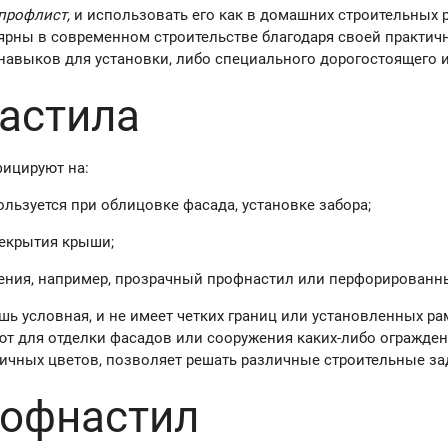
 профлист,
и использовать его как в домашних строительных р
рны в современном строительстве благодаря своей практичн
 навыков для установки, либо специального дорогостоящего 
астила
ицируют на:
льзуется при облицовке фасада, установке забора;
рекрытия крыши;
ения, например, прозрачный профнастил или перфорированн
ь условная, и не имеет четких границ или установленных рам
ют для отделки фасадов или сооружения каких-либо огражде
личных цветов, позволяет решать различные строительные за
рофнастил