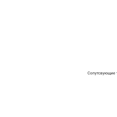
Сопутсвующие 
Главная
Окна и двери