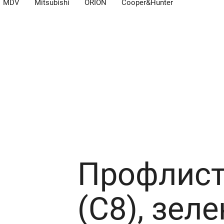
MDV
Mitsubishi
ORION
Cooper&Hunter
1,5 м
Профлист
(C8), зеле