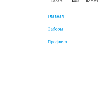
General
Haier
Komatsu
Главная
/
Заборы
/
Профлист
/
Профлист GL8 (C8), зеленый, 