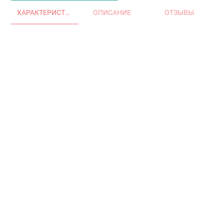
ХАРАКТЕРИСТИКИ
ОПИСАНИЕ
ОТЗЫВЫ
Главная
Окна и двери
Остекление балконов и лоджий
Остекление частных домов
Деревянные окна
Офисные перегородки
Двери алюминиевые и ПВХ
Аксессуары