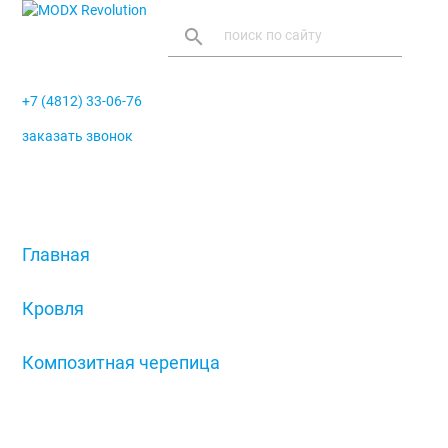
search
+7 (4812) 33-06-76
заказать звонок
menu
Главная
/
Кровля
/
Композитная черепица
/
Панель Decra Classic, античный красный