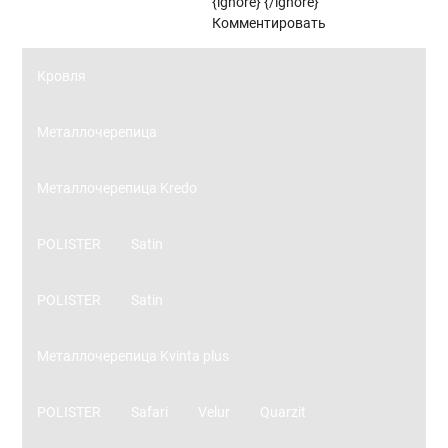
{ignore}
{/ignore}
Панорамное остекление
Комментировать
Кровля
Металлочерепица
Металлочерепица Kredo
POLISTER
Satin
POLISTER
Satin
Металлочерепица Kvinta plus
POLISTER
Safari
Velur
Quarzit