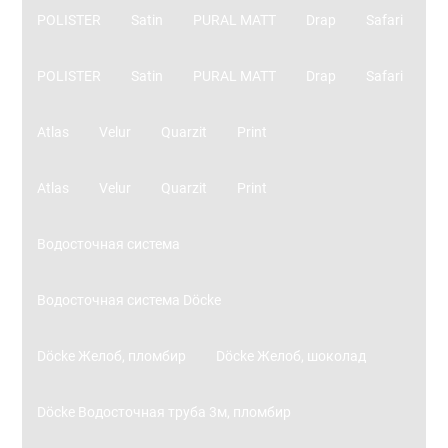
POLISTER
Satin
PURAL MATT
Drap
Safari
POLISTER
Satin
PURAL MATT
Drap
Safari
Atlas
Velur
Quarzit
Print
Atlas
Velur
Quarzit
Print
Водосточная система
Водосточная система Döcke
Döcke Желоб, пломбир
Döcke Желоб, шоколад
Döcke Водосточная труба 3м, пломбир