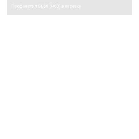
Профнастил GL60 (Н60) в нарезку
Заборы
Металлический штакетник
Металлический штакетник 0,45 с полимерным
покрытием
Металлический штакетник 0,5 с полимерным
покрытием
Металлический штакетник 0,45 покрытие принт (под.