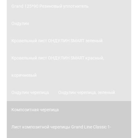
Grand 125*90 Резиновый уплотнитель
Ондулин
Кровельный лист ОНДУЛИН SMART зеленый
Кровельный лист ОНДУЛИН SMART красный,
коричневый
Ондулин черепица
Ондулин черепица, зеленый
Композитная черепица
Лист композитной черепицы Grand Line Classic 1-