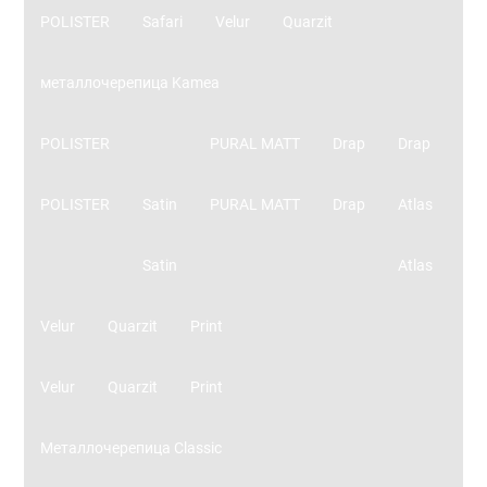
POLISTER
Safari
Velur
Quarzit
металлочерепица Kamea
POLISTER
PURAL MATT
Drap
Drap
POLISTER
Satin
PURAL MATT
Drap
Atlas
Satin
Atlas
Velur
Quarzit
Print
Velur
Quarzit
Print
Металлочерепица Classic