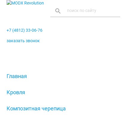
search
+7 (4812) 33-06-76
заказать звонок
menu
Главная
/
Кровля
/
Композитная черепица
/
Плоский лист Decra, тик, терракота, античный
красный, черный бриллиант, осенний каприз,