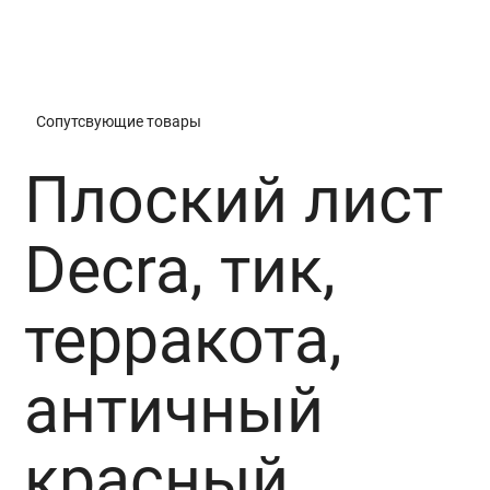
антрацит, серый валун, античный серый,
серебро, хвойный лес
Сопутсвующие товары
Плоский лист
Decra, тик,
терракота,
античный
красный,