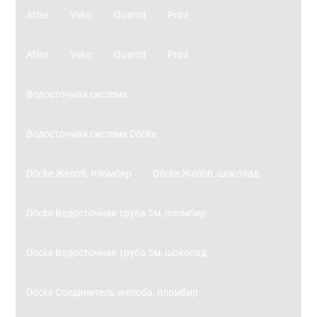
Atlas
Velur
Quarzit
Print
Atlas
Velur
Quarzit
Print
Водосточная система
Водосточная система Döcke
Döcke Желоб, пломбир
Döcke Желоб, шоколад
Döcke Водосточная труба 3м, пломбир
Döcke Водосточная труба 3м, шоколад
Döcke Соединитель желоба, пломбир