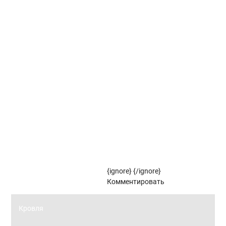
Вертикальные жалюзи коллекции СУТРА
Вертикальные жалюзи коллекции СТУДИО
Вертикальные жалюзи коллекции ФЛОРА
Рулонные жалюзи
Рулонные жалюзи коллекции ЗЕБРА
Рулонные жалюзи (цветовой стандарт)
{ignore}
{/ignore}
Панорамное остекление
Комментировать
Кровля