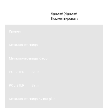
Рулонные жалюзи (цветовой стандарт)
{ignore}
{/ignore}
Панорамное остекление
Комментировать
Кровля
Металлочерепица
Металлочерепица Kredo
POLISTER
Satin
POLISTER
Satin
Металлочерепица Kvinta plus