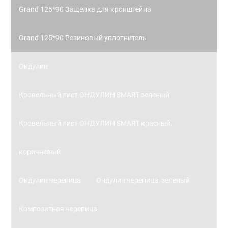
Grand 125*90 Защелка для кронштейна
Grand 125*90 Резиновый уплотнитель
Ондулин
Кровельный лист ОНДУЛИН SMART зеленый
Кровельный лист ОНДУЛИН SMART красный,
коричневый
Ондулин черепица
Ондулин черепица, зеленый
Композитная черепица