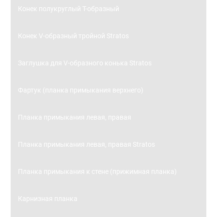
Конек полукруглый Т-образный
Конек V-образный тройной Stratos
Заглушка для V-образного конька Stratos
Фартук (планка примыкания верхнего)
Планка примыкания левая, правая
Планка примыкания левая, правая Stratos
Планка примыкания к стене (прижимная планка)
Карнизная планка