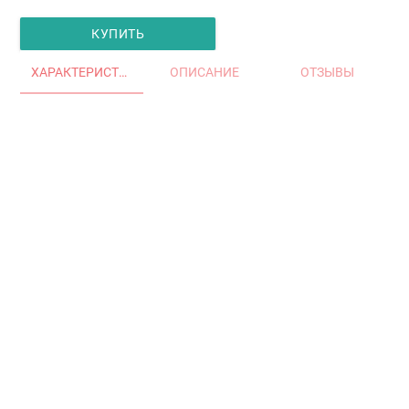
КУПИТЬ
ХАРАКТЕРИСТИКИ
ОПИСАНИЕ
ОТЗЫВЫ
Главная
Окна и двери
Остекление балконов и лоджий
Остекление частных домов
Деревянные окна
Офисные перегородки
Двери алюминиевые и ПВХ