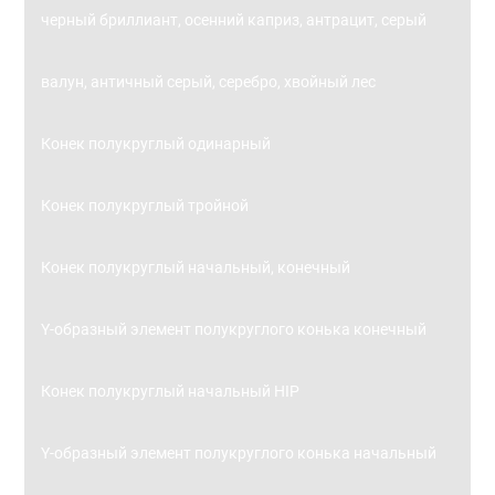
черный бриллиант, осенний каприз, антрацит, серый
валун, античный серый, серебро, хвойный лес
Конек полукруглый одинарный
Конек полукруглый тройной
Конек полукруглый начальный, конечный
Y-образный элемент полукруглого конька конечный
Конек полукруглый начальный HIP
Y-образный элемент полукруглого конька начальный