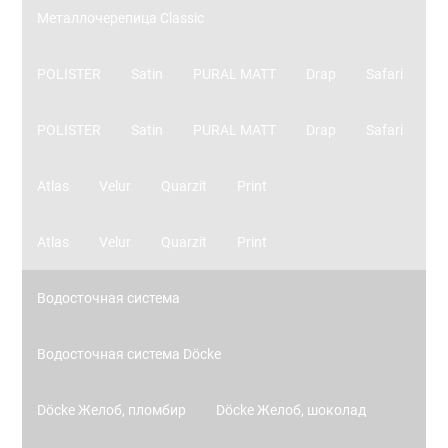
Металлочерепица Classic
POLISTER
Satin
PURAL MATT
Drap
Safari
POLISTER
Satin
PURAL MATT
Drap
Safari
Atlas
Velur
Quarzit
Print
Atlas
Velur
Quarzit
Print
Водосточная система
Водосточная система Döcke
Döcke Желоб, пломбир
Döcke Желоб, шоколад