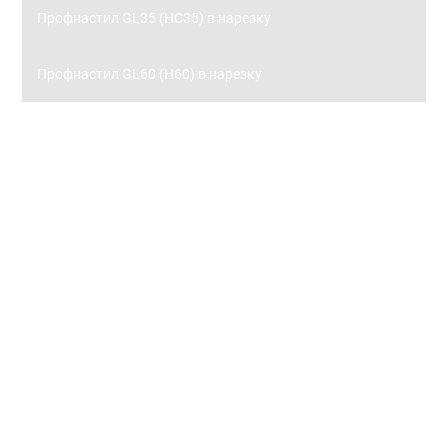
Профнастил GL35 (НС35) в нарезку
Профнастил GL60 (Н60) в нарезку
Заборы
Металлический штакетник
Металлический штакетник 0,45 с полимерным
покрытием
Металлический штакетник 0,5 с полимерным
покрытием