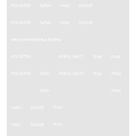
POLISTER
Safari
Velur
Quarzit
POLISTER
Safari
Velur
Quarzit
металлочерепица Kamea
POLISTER
PURAL MATT
Drap
Drap
POLISTER
Satin
PURAL MATT
Drap
Atlas
Satin
Atlas
Velur
Quarzit
Print
Velur
Quarzit
Print