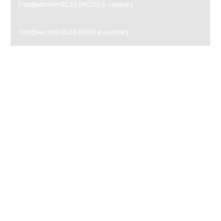
Профнастил GL35 (НС35) в нарезку
Профнастил GL60 (Н60) в нарезку
Заборы
Металлический штакетник
Металлический штакетник 0,45 с полимерным
покрытием
Металлический штакетник 0,5 с полимерным
покрытием