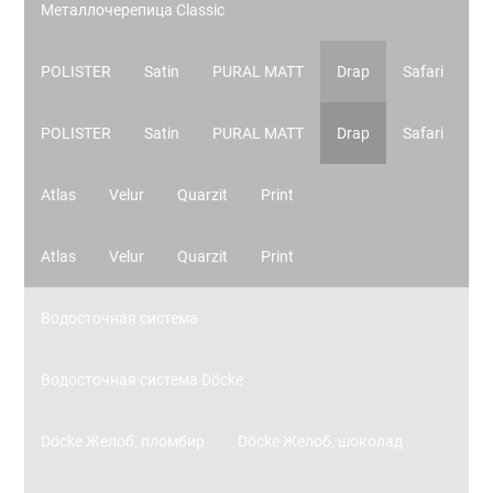
Металлочерепица Classic
POLISTER
Satin
PURAL MATT
Drap
Safari
POLISTER
Satin
PURAL MATT
Drap
Safari
Atlas
Velur
Quarzit
Print
Atlas
Velur
Quarzit
Print
Водосточная система
Водосточная система Döcke
Döcke Желоб, пломбир
Döcke Желоб, шоколад