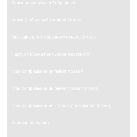
Конек полукруглый Т-образный
Конек V-образный тройной Stratos
Заглушка для V-образного конька Stratos
Фартук (планка примыкания верхнего)
Планка примыкания левая, правая
Планка примыкания левая, правая Stratos
Планка примыкания к стене (прижимная планка)
Карнизная планка