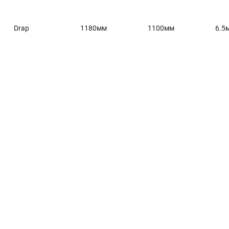
Drap
1180мм
1100мм
6.5
Главная
Окна и двери
Остекление балконов и лоджий
Остекление частных домов
Деревянные окна
Офисные перегородки
Двери алюминиевые и ПВХ