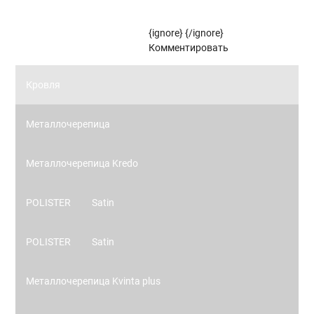
Рулонные жалюзи (цветовой стандарт)
{ignore}
{/ignore}
Панорамное остекление
Комментировать
Кровля
Металлочерепица
Металлочерепица Kredo
POLISTER
Satin
POLISTER
Satin
Металлочерепица Kvinta plus