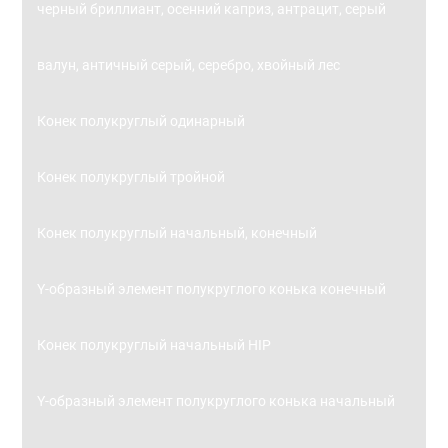
черный бриллиант, осенний каприз, антрацит, серый
валун, античный серый, серебро, хвойный лес
Конек полукруглый одинарный
Конек полукруглый тройной
Конек полукруглый начальный, конечный
Y-образный элемент полукруглого конька конечный
Конек полукруглый начальный HIP
Y-образный элемент полукруглого конька начальный