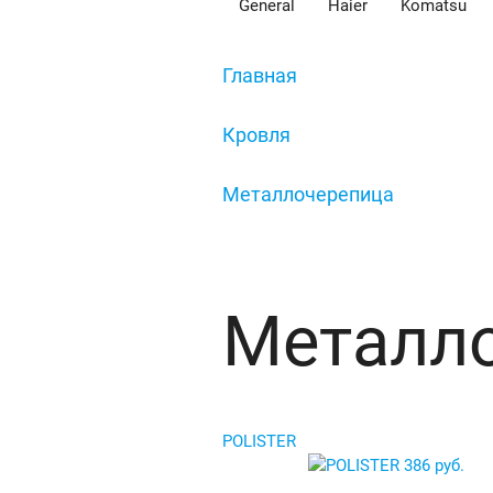
General
Haier
Komatsu
Главная
/
Кровля
/
Металлочерепица
/
Металлочерепица Kvinta plu
Металло
POLISTER
386 руб.