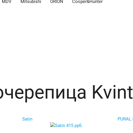
MDV
Mitsubishi
ORION
Cooper&Hunter
s
черепица Kvint
Satin
PURAL
415 руб.