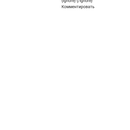
{ignore}
{/ignore}
Панорамное остекление
Комментировать
Кровля
Металлочерепица
Металлочерепица Kredo
POLISTER
Satin
POLISTER
Satin
Металлочерепица Kvinta plus
POLISTER
Safari
Velur
Quarzit