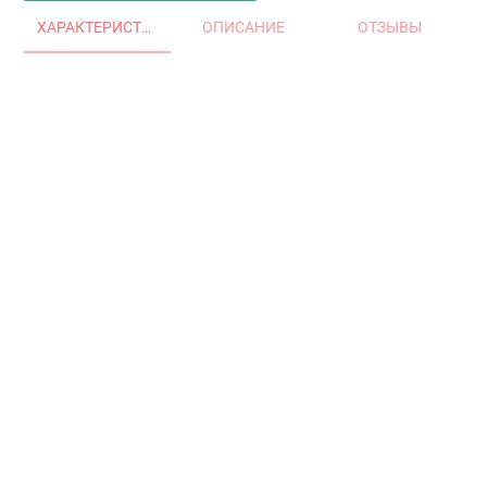
ХАРАКТЕРИСТИКИ
ОПИСАНИЕ
ОТЗЫВЫ
Главная
Окна и двери
Остекление балконов и лоджий
Остекление частных домов
Деревянные окна
Офисные перегородки
Двери алюминиевые и ПВХ
Аксессуары