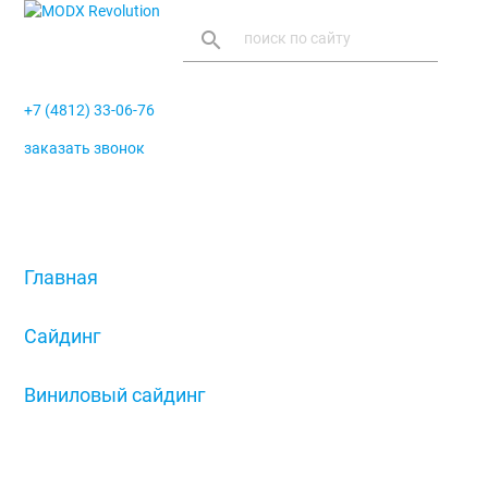
search
+7 (4812) 33-06-76
заказать звонок
menu
Главная
/
Сайдинг
/
Виниловый сайдинг
/
Сайдинг-панель D 4 Amerika Тундра