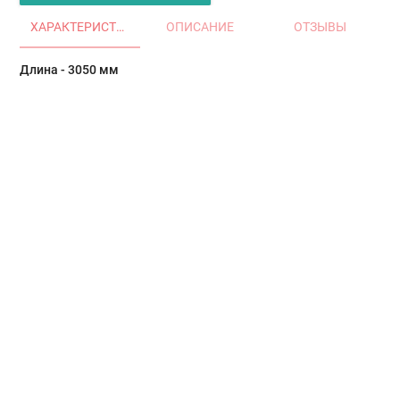
ХАРАКТЕРИСТИКИ
ОПИСАНИЕ
ОТЗЫВЫ
Длина - 3050 мм
Главная
Окна и двери
Остекление балконов и лоджий
Остекление частных домов
Деревянные окна
Офисные перегородки
Двери алюминиевые и ПВХ