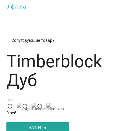
J-фаска
/
Timberblock Дуб
Сопутсвующие товары
Timberblock
Дуб
Цвет:
Натуральный
Серебристый
Золотой
0
руб.
КУПИТЬ