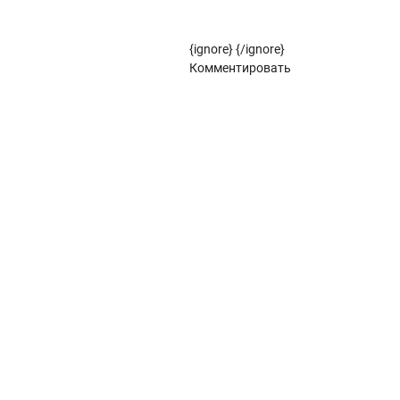
Рулонные жалюзи (цветовой стандарт)
{ignore}
{/ignore}
Панорамное остекление
Комментировать
Кровля
Металлочерепица
Металлочерепица Kredo
POLISTER
Satin
POLISTER
Satin
Металлочерепица Kvinta plus