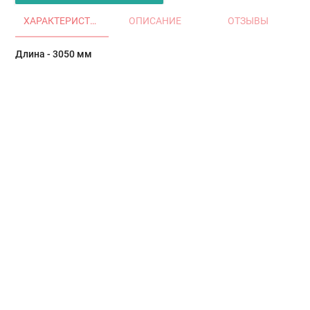
ХАРАКТЕРИСТИКИ
ОПИСАНИЕ
ОТЗЫВЫ
Длина - 3050 мм
Главная
Окна и двери
Остекление балконов и лоджий
Остекление частных домов
Деревянные окна
Офисные перегородки
Двери алюминиевые и ПВХ