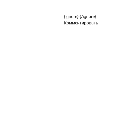
Рулонные жалюзи (цветовой стандарт)
{ignore}
{/ignore}
Панорамное остекление
Комментировать
Кровля
Металлочерепица
Металлочерепица Kredo
POLISTER
Satin
POLISTER
Satin
Металлочерепица Kvinta plus