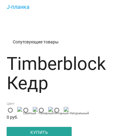
J-планка
/
Timberblock Кедр
Сопутсвующие товары
Timberblock
Кедр
Цвет:
Светлый
Полярный
Янтарный
Натуральный
0
руб.
КУПИТЬ