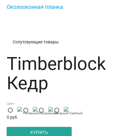
Околооконная планка
/
Timberblock Кедр
Сопутсвующие товары
Timberblock
Кедр
Цвет:
Полярный
Натуральный
Янтарный
Светлый
0
руб.
КУПИТЬ