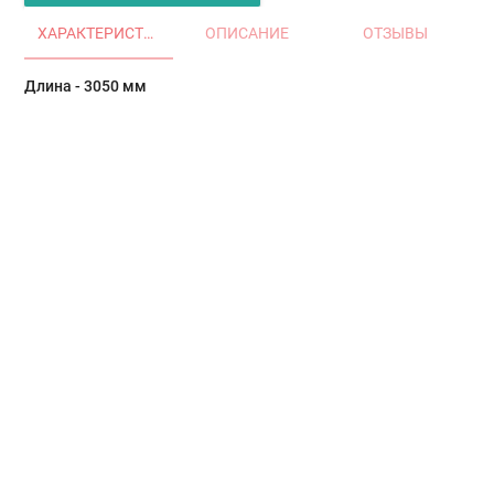
ХАРАКТЕРИСТИКИ
ОПИСАНИЕ
ОТЗЫВЫ
Длина - 3050 мм
Главная
Окна и двери
Остекление балконов и лоджий
Остекление частных домов
Деревянные окна
Офисные перегородки
Двери алюминиевые и ПВХ