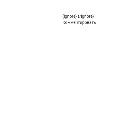
Рулонные жалюзи (цветовой стандарт)
{ignore}
{/ignore}
Панорамное остекление
Комментировать
Кровля
Металлочерепица
Металлочерепица Kredo
POLISTER
Satin
POLISTER
Satin
Металлочерепица Kvinta plus