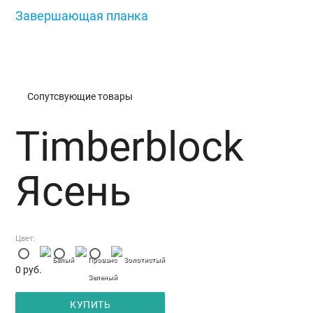
Завершающая планка
/
Timberblock Ясень
Сопутсвующие товары
Timberblock
Ясень
Цвет:
Белый
Прованс
Золотистый
0
руб.
Зеленый
КУПИТЬ