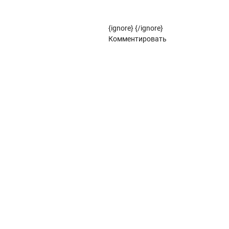
Рулонные жалюзи (цветовой стандарт)
{ignore}
{/ignore}
Панорамное остекление
Комментировать
Кровля
Металлочерепица
Металлочерепица Kredo
POLISTER
Satin
POLISTER
Satin
Металлочерепица Kvinta plus