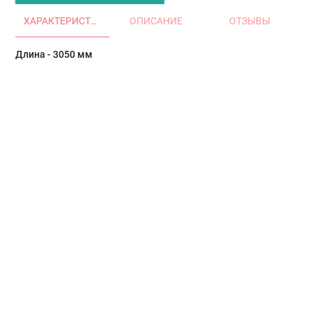
ХАРАКТЕРИСТИКИ
ОПИСАНИЕ
ОТЗЫВЫ
Длина - 3050 мм
Главная
Окна и двери
Остекление балконов и лоджий
Остекление частных домов
Деревянные окна
Офисные перегородки
Двери алюминиевые и ПВХ