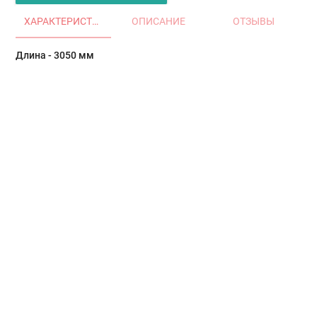
ХАРАКТЕРИСТИКИ
ОПИСАНИЕ
ОТЗЫВЫ
Длина - 3050 мм
Главная
Окна и двери
Остекление балконов и лоджий
Остекление частных домов
Деревянные окна
Офисные перегородки
Двери алюминиевые и ПВХ