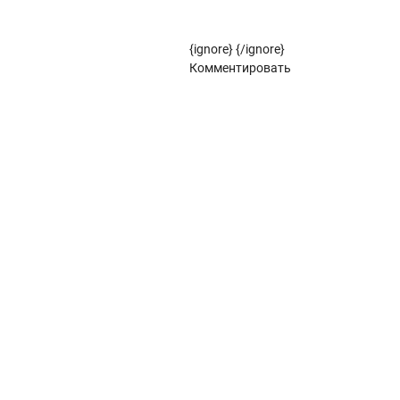
Рулонные жалюзи (цветовой стандарт)
{ignore}
{/ignore}
Панорамное остекление
Комментировать
Кровля
Металлочерепица
Металлочерепица Kredo
POLISTER
Satin
POLISTER
Satin
Металлочерепица Kvinta plus