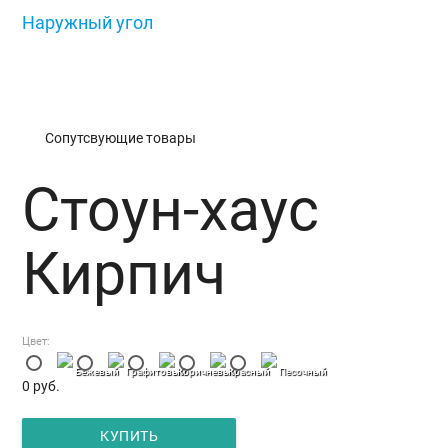
Наружный угол
/
Стоун-хаус Кирпич
Сопутсвующие товары
Стоун-хаус
Кирпич
Цвет:
Бежевый
Графитовый
Коричневый
Красный
Песочный
0
руб.
КУПИТЬ