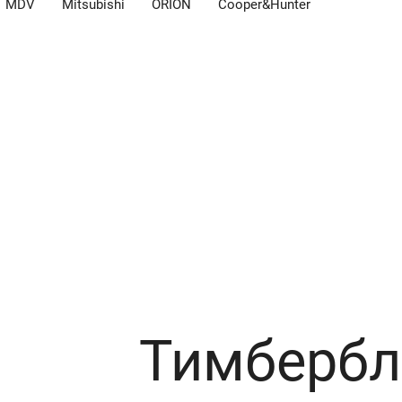
MDV
Mitsubishi
ORION
Cooper&Hunter
Тимбербл