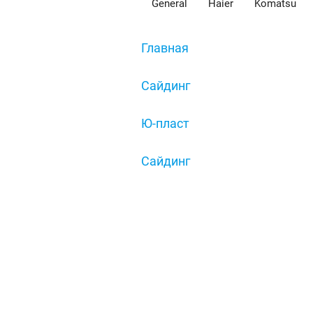
General
Haier
Komatsu
Главная
/
Сайдинг
/
Ю-пласт
/
Сайдинг
/
Тимберблок Дуб