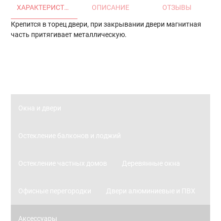
ХАРАКТЕРИСТИКИ
ОПИСАНИЕ
ОТЗЫВЫ
Крепится в торец двери, при закрывании двери магнитная
часть притягивает металлическую.
Главная
Окна и двери
Остекление балконов и лоджий
Остекление частных домов
Деревянные окна
Офисные перегородки
Двери алюминиевые и ПВХ
Аксессуары