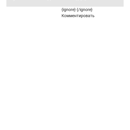
{ignore}
{/ignore}
Панорамное остекление
Комментировать
Кровля
Металлочерепица
Металлочерепица Kredo
POLISTER
Satin
POLISTER
Satin
Металлочерепица Kvinta plus
POLISTER
Safari
Velur
Quarzit